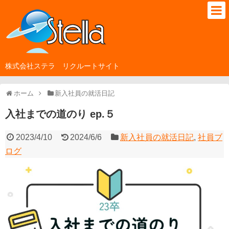
株式会社ステラ リクルートサイト
ホーム
新入社員の就活日記
入社までの道のり ep.５
2023/4/10
2024/6/6
新入社員の就活日記
,
社員ブ
ログ