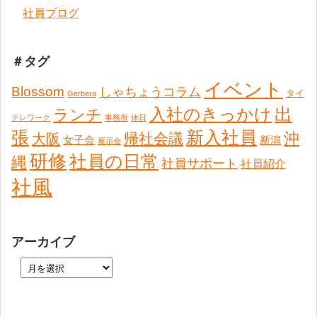
社員ブログ
＃タグ
イベント
Blossom
しゃちょうコラム
タイ
Gerbera
出
入社のきっかけ
ランチ
テレワーク
事務所
休日
張
新入社員
沖
帰社会議
大阪
女子会
新潟
展示会
研修
社員の日常
縄
社員サポート
社員紹介
社風
アーカイブ