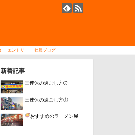
会
エントリー
社員ブログ
新着記事
三連休の過ごし方➁
三連休の過ごし方①
おすすめのラーメン屋