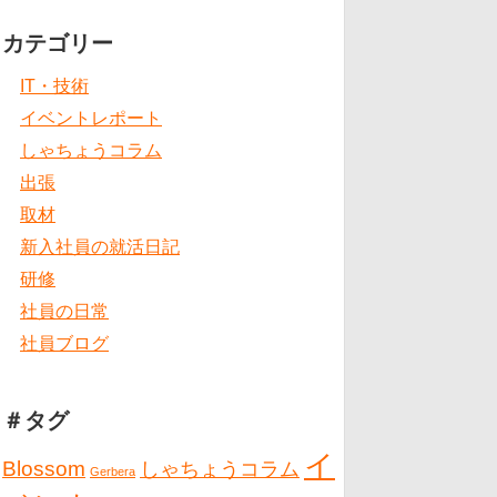
カテゴリー
IT・技術
イベントレポート
しゃちょうコラム
出張
取材
新入社員の就活日記
研修
社員の日常
社員ブログ
＃タグ
イ
Blossom
しゃちょうコラム
Gerbera