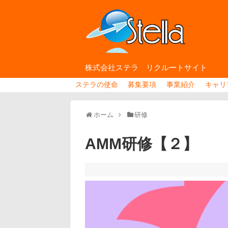
株式会社ステラ リクルートサイト
ステラの使命
募集要項
事業紹介
キャリ
ホーム
研修
AMM研修【２】