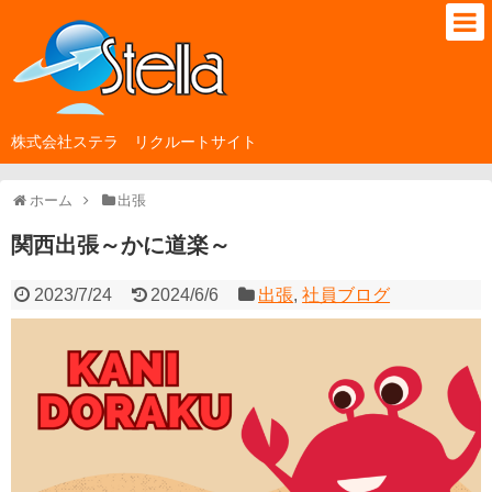
株式会社ステラ リクルートサイト
ホーム
出張
関西出張～かに道楽～
2023/7/24
2024/6/6
出張
,
社員ブログ