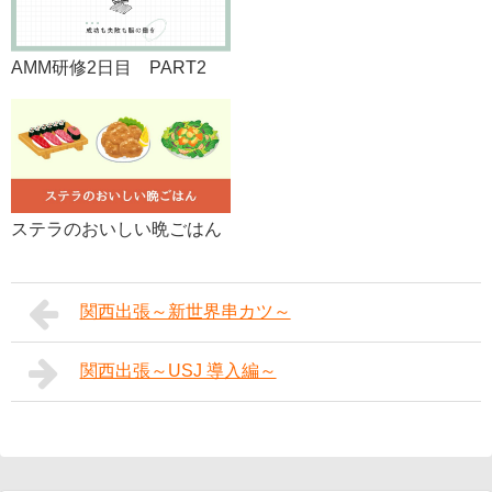
AMM研修2日目 PART2
ステラのおいしい晩ごはん
関西出張～新世界串カツ～
関西出張～USJ 導入編～