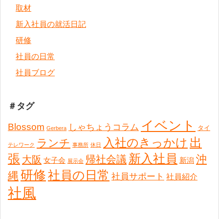
取材
新入社員の就活日記
研修
社員の日常
社員ブログ
＃タグ
イベント
Blossom
しゃちょうコラム
タイ
Gerbera
出
入社のきっかけ
ランチ
テレワーク
事務所
休日
張
新入社員
沖
帰社会議
大阪
女子会
新潟
展示会
研修
社員の日常
縄
社員サポート
社員紹介
社風