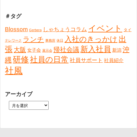
＃タグ
イベント
Blossom
しゃちょうコラム
タイ
Gerbera
出
入社のきっかけ
ランチ
テレワーク
事務所
休日
張
新入社員
沖
帰社会議
大阪
女子会
新潟
展示会
研修
社員の日常
縄
社員サポート
社員紹介
社風
アーカイブ