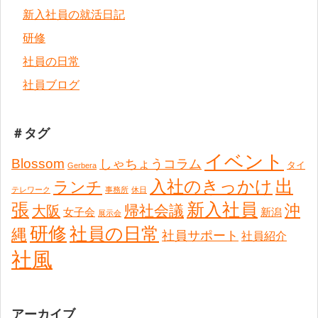
新入社員の就活日記
研修
社員の日常
社員ブログ
＃タグ
イベント
Blossom
しゃちょうコラム
タイ
Gerbera
出
入社のきっかけ
ランチ
テレワーク
事務所
休日
張
新入社員
沖
帰社会議
大阪
女子会
新潟
展示会
研修
社員の日常
縄
社員サポート
社員紹介
社風
アーカイブ