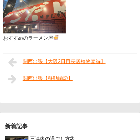
おすすめのラーメン屋
関西出張【大阪2日目長居植物園編】
関西出張【移動編②】
新着記事
三連休の過ごし方➁