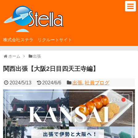
株式会社ステラ リクルートサイト
ホーム
出張
関西出張【大阪2日目四天王寺編】
2024/5/13
2024/6/6
出張
,
社員ブログ