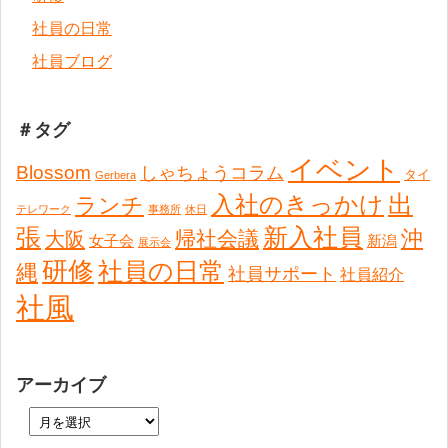
社員の日常
社員ブログ
＃タグ
イベント
Blossom
しゃちょうコラム
タイ
Gerbera
出
入社のきっかけ
ランチ
テレワーク
事務所
休日
張
新入社員
沖
帰社会議
大阪
女子会
新潟
展示会
研修
社員の日常
縄
社員サポート
社員紹介
社風
アーカイブ