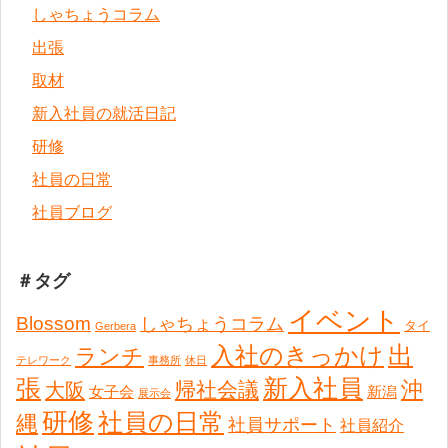
しゃちょうコラム
出張
取材
新入社員の就活日記
研修
社員の日常
社員ブログ
＃タグ
イベント
Blossom
しゃちょうコラム
タイ
Gerbera
出
入社のきっかけ
ランチ
テレワーク
事務所
休日
張
新入社員
沖
帰社会議
大阪
女子会
新潟
展示会
研修
社員の日常
縄
社員サポート
社員紹介