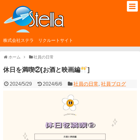
株式会社ステラ リクルートサイト
ホーム
社員の日常
休日を満喫②[お酒と映画編
]
2024/5/29
2024/6/6
社員の日常
,
社員ブログ