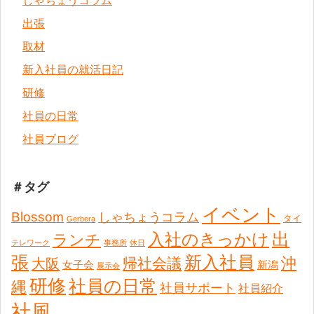
しゃちょうコラム
出張
取材
新入社員の就活日記
研修
社員の日常
社員ブログ
＃タグ
イベント
Blossom
しゃちょうコラム
タイ
Gerbera
出
入社のきっかけ
ランチ
テレワーク
事務所
休日
張
新入社員
沖
帰社会議
大阪
女子会
新潟
展示会
研修
社員の日常
縄
社員サポート
社員紹介
社風