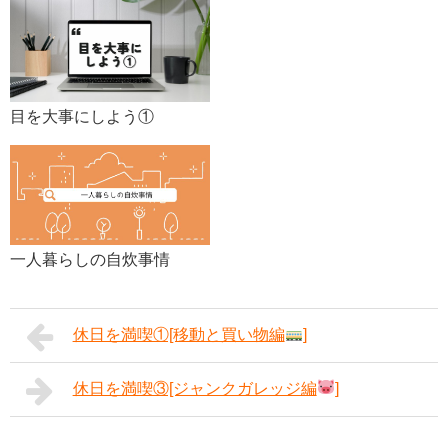
目を大事にしよう①
一人暮らしの自炊事情
休日を満喫①[移動と買い物編
]
休日を満喫③[ジャンクガレッジ編
]