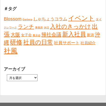
＃タグ
イベント
Blossom
しゃちょうコラム
タイ
Gerbera
出
入社のきっかけ
ランチ
テレワーク
事務所
休日
張
新入社員
沖
帰社会議
大阪
女子会
新潟
展示会
研修
社員の日常
縄
社員サポート
社員紹介
社風
アーカイブ