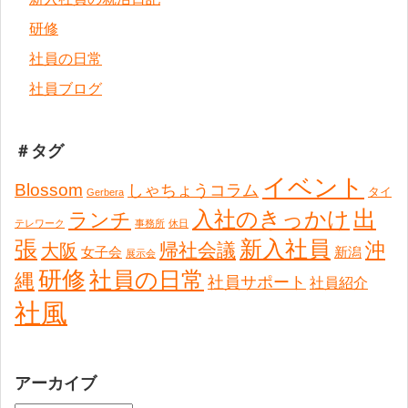
研修
社員の日常
社員ブログ
＃タグ
イベント
Blossom
しゃちょうコラム
タイ
Gerbera
出
入社のきっかけ
ランチ
テレワーク
事務所
休日
張
新入社員
沖
帰社会議
大阪
女子会
新潟
展示会
研修
社員の日常
縄
社員サポート
社員紹介
社風
アーカイブ