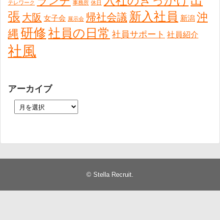
出
入社のきっかけ
ランチ
テレワーク
事務所
休日
張
新入社員
沖
帰社会議
大阪
女子会
新潟
展示会
研修
社員の日常
縄
社員サポート
社員紹介
社風
アーカイブ
©
Stella Recruit
.