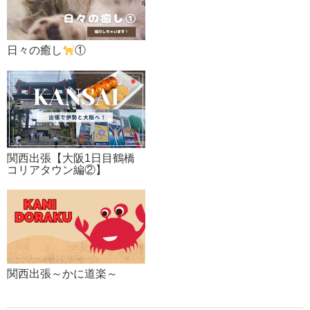
日々の癒し
①
関西出張【大阪1日目鶴橋
コリアタウン編②】
関西出張～かに道楽～